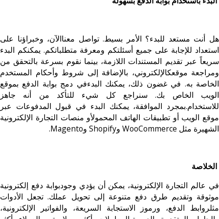
البدء باستخدام بوابة الدفع بسهولة
هل أنت مستعد للبدء؟ الأمر بسيط. تواصل معناالآن، وخبراؤنا على
استعداد للإجابة على جميع أسئلتكم ومعرفة متطلباتكم. يمكنكم البدء
سريعاً عبر تقديم المستندات اللازمة، بينما نقوم بسرعة بالتحقق من
ومراجعة موقعكالإلكتروني، بالإضافة إلى شروط وأحكام المستخدم
الخاصة به. في غضون ذلك، يمكنك البدءفي دمج بوابة الدفع بموقع
الويب الخاص بك. سنراجع كل شيء للتأكد من أنه جاهز
للاستخدام.بمجرد الموافقة، يمكنك البدء في قبول المدفوعات عبر
موقع الويب أو تطبيقات الهاتف المحمولأو منصات التجارة الإلكترونية
الشهيرة مثل WooCommerce وShopify وMagento.
الخلاصة
في عالم التجارة الإلكترونية، يمكن أن يؤدي وجودبوابة دفع إلكترونية
موثوقة وتقديم طرق دفع متنوعة إلى تحويل عملك. تجعل الأدوات
مثلروابط الدفع، ورموز الاستجابة السريعة، والفواتير الإلكترونية،
والحلول المتقدمة الدورية،المعاملات أكثر سلاسة، والعملاء أكثر