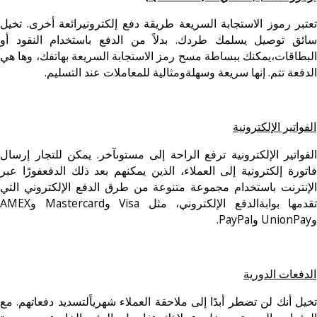
تعتبر رموز الاستجابة السريعة طريقة دفع إلكترونيرائعة أخرى. تخيل
سائق توصيل يسلمك طردك. بدلاً من الدفع باستخدام النقود أو
البطاقات،يمكنك ببساطة مسح رمز الاستجابة السريعة بهاتفك، وها هي
الدفعة تتم. إنها سريعة وسهلةومثالية للمعاملات عند التسليم.
الفواتير الإلكترونية
الفواتير الإلكترونية ترفع الراحة إلى مستوىآخر. يمكن للتجار إرسال
فاتورة إلكترونية إلى العملاء، الذين يمكنهم بعد ذلك الدفعفورًا عبر
الإنترنت باستخدام مجموعة متنوعة من طرق الدفع الإلكتروني التي
تقدمها بوابةالدفع الإلكتروني، مثل Visa وMastercard وAMEX
وUnionPay وPayPal.
الدفعات الدورية
تخيل أنك لن تضطر أبدًا إلى ملاحقة العملاء شهرياًلتسديد دفعاتهم. مع