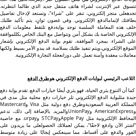
تتسوق عبر الإنترنت لشراء هاتف متنقل جديد الذي طالما انتظرته.
تجدهعلى متجر إلكتروني، تنقر على "شراء"، وتستعد لإدخال تفاصيل
بطاقتك لإتمامالدفع الإلكتروني. وفي غضون ثوانٍ، يتم تأكيد طلبك.
خلف هذه المعاملة السلسة توجد بوابةدفع تلتقط معلومات الدفع
الإلكتروني الخاصة بك بشكل آمن وتتواصل مع البنك الخاص بكللموافقة
على الشراء. بمجرد الموافقة، تقوم بوابة الدفع الإلكتروني بإشعار
الموقع الإلكتروني،ويتم تنفيذ طلبك بسلاسة. قد يبدو الآمر بسيط ولكنها
معاملات معقدة وآمنة تعمل على دورانعجلة التجارة الإلكترونية.
اللاعب الرئيسي لبوابات الدفع الإلكتروني هو
طرق الدفع
كما أن التنوع يثري الحياة، فهو يثري أيضًا خيارات الدفع. تقدم بوابة دفع
جيدة مثلبوابة الدفع الإلكتروني تلر خيارات دفع محلية مثل مدى في
المملكة العربية السعوديةوطرق دفع دولية مثل Visa وMastercard
وAmericanExpress وUnionPayوالمزيد. بالإضافة إلى ذلك، تدعم
المحافظ الإلكترونية مثل Apple PayوSTCPay وurpay. مع خاصية
"اشتر الآن وادفع لاحقًا"، يمكن لعملائك الحصولعلى ما يريدون على
الفور والدفع على أقساط، مما سينعكس إيجابًا على زيادة متوسط