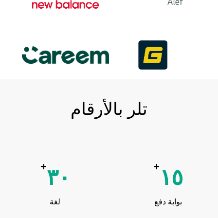
تلر بالأرقام
+
+
٣٠
١٥
بوابة دفع
لغة