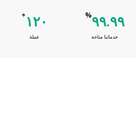
+
%
١٢٠
٩٩.٩٩
خدماتنا متاحة
عملة