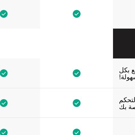
ع بكل
ولة!
لتحكم
ة بك