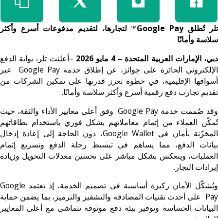
تلر تُطلق Google Pay™ لتجارها، لتقديم مدفوعات أسرع وأكثر
سلاسة وأمانًا
بي، الإمارات العربية المتحدة – 4 مايو 2026
–أعلنت تلر، بوابة الدفع
الإلكتروني الحائزة على جوائز، عن إطلاق خدمة Google Pay عبر
أسواقها الإقليمية، في خطوة تعزز قدرتها على تمكين الشركات من
تقديم تجارب دفع رقمية أسرع وأكثر سلاسة وأمانًا.
وقد صُممت خدمة Google Pay وفق أعلى معايير الأداء والثقة، حيث
تُمكّن العملاء من إتمام معاملاتهم بشكل فوري باستخدام بطاقاتهم
المخزّنة بأمان في Google Wallet، دون الحاجة إلى إعادة إدخال
بيانات الدفع، مما يساهم في تبسيط رحلة الدفع وتسريع إتمام
العمليات، وينعكس بشكل مباشر على تحسين معدلات التحويل وزيادة
إيرادات التجار.
ويُشكّل الأمان ركيزة أساسية في تصميم الخدمة، إذ تعتمد Google
Pa
على أحدث تقنيات المصادقة والتشفير والترميز، بما يضمن حماية
البيانات الحساسة وتوفير بيئة دفع موثوقة تتماشى مع أعلى المعايير