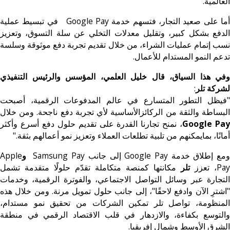
العالمية.
ما على صعيد التجار، فتسهم خدمة Google Pay
في تبسيط عملية
الدفع بشكل كبير، وتقليل معدلات التخلي عن سلة التسوق، وتعزيز
نسب إتمام عمليات الشراء، من خلال تقديم تجربة دفع موثوقة وسلسة
تدعم النمو المستدام للأعمال.
وفي هذا السياق،
قال خليل العلمي، المؤسس والرئيس التنفيذي
لشركة تلر
:
"فيظل التطور المتسارع في عالم المدفوعات الرقمية، أصبحت
البساطة والثقة من الركائزالأساسية لأي تجربة دفع ناجحة. ومن خلال
Google Pa
، نمنح تجارنا القدرة على تقديم حلول دفع أسرع وأكثر
أمانًا، بمايمكنهم من تلبية تطلعات العملاء وتعزيز نمو أعمالهم بثقة."
مع إطلاق خدمة Google Pay
إلى جانب Samsung Pay
و
Apple
Pay، تعزز
تلر
مكانتها كمنصة متكاملة تقدّم حلولًا متقدمة تشمل
التجارة عبر وسائل التواصل الاجتماعي، والفوترة الرقمية، وخدمات
"اشترِ الآن وادفع لاحقًا"، إلى جانب حلول تمويل مرنة. ومن خلال هذه
المنظومة، تواصل تلر تمكين الشركات من تحقيق نمو مستدام،
والتوسع بكفاءة، والازدهار في قلب الاقتصاد الرقمي في منطقة
الشرق الأوسط وشمال إفريقيا.