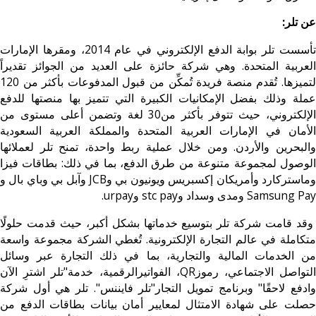
عن تلر:
تأسست تلر بوابة الدفع الإلكتروني في عام 2014، ومقرها الإمارات
العربية المتحدة. وهي شركة حائزة على العديد من الجوائز تقديراً
لتميزها. تُقدم منصة فريدة تُمكِّن من قبول المدفوعات بأكثر من 120
عملة وذلك بفضل الإمكانيات الكبيرة التي تتميز بها منصتها للدفع
الإلكتروني، حيث تتوفر بأكثر من30 لغة وتضمن أعلى مستوى من
الأمان في الإمارات العربية المتحدة والمملكة العربية السعودية
والبحرين والأردن. ومن خلال عملية ربط واحدة، تمنح تلر لعملائها
الوصول لمجموعة متنوعة من طرق الدفع، بما في ذلك: بطاقات فيزا
وماستركارد وأمريكان إكسبريس ويونيون بي وJCB وآبل بي وباي بال و
Samsung Pay ومدى وسداد وstc pay وurpay.
وقد قامت شركة تلر بتوسيع خدماتها بشكل أكبر، حيث قدمت حلولًا
متكاملة في عالم التجارة الإلكترونية. تُغطي الشركة مجموعة واسعة
من الخدمات المالية والتجارية، بما في ذلك التجارة عبر وسائل
التواصل الاجتماعي، رموزQR، الفواتيرالرقمية، خدمة"تلر اشترِ الآن
وادفع لاحقًا" وبرنامج تمويل التجار"تلر فايننس". تلر هي أول شركة
حصلت على شهادة الامتثال لمعايير أمان بيانات بطاقات الدفع من