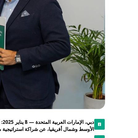
الأوسط وشمال أفريقيا، عن شراكة استراتيجية مع شركة ِApaya، المنصة الرائدة في أتمتة التجارة بمنطقة ال